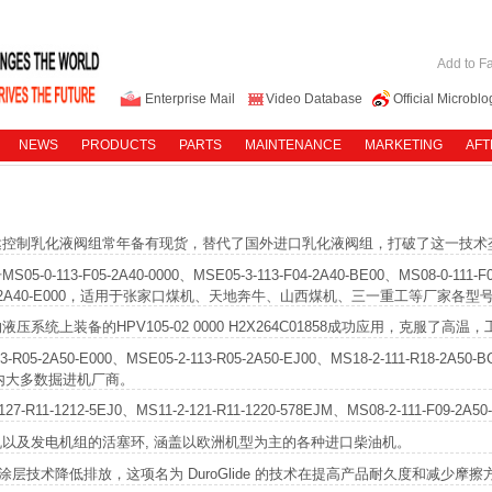
Add to Fa
Enterprise Mail
Video Database
Official Microblo
NEWS
PRODUCTS
PARTS
MAINTENANCE
MARKETING
AFT
达控制乳化液阀组常年备有现货，替代了国外进口乳化液阀组，打破了这一技术
3-F05-2A40-0000、MSE05-3-113-F04-2A40-BE00、MS08-0-111-F08-
13-F05-2A40-E000，适用于张家口煤机、天地奔牛、山西煤机、三一重工等厂家各
系统上装备的HPV105-02 0000 H2X264C01858成功应用，克服了高
-2A50-E000、MSE05-2-113-R05-2A50-EJ00、MS18-2-111-R18-2A50-BCJ
内大多数掘进机厂商。
R11-1212-5EJ0、MS11-2-121-R11-1220-578EJM、MS08-2-111-F0
以及发电机组的活塞环, 涵盖以欧洲机型为主的各种进口柴油机。
e(R)涂层技术降低排放，这项名为 DuroGlide 的技术在提高产品耐久度和减少