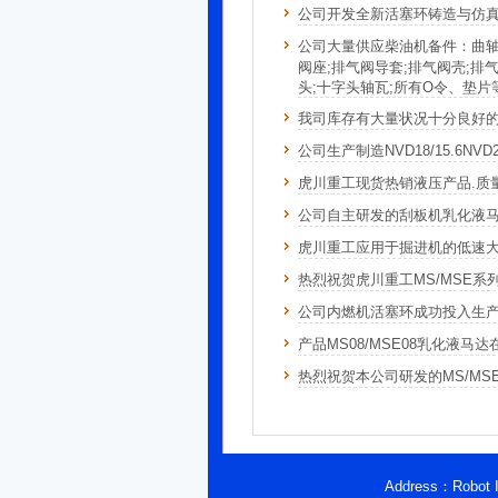
公司开发全新活塞环铸造与仿
公司大量供应柴油机备件：曲轴;机
阀座;排气阀导套;排气阀壳;排
头;十字头轴瓦;所有O令、垫片
我司库存有大量状况十分良好
公司生产制造NVD18/15.6NV
虎川重工现货热销液压产品.质量
公司自主研发的刮板机乳化液
虎川重工应用于掘进机的低速大扭矩液压马达
热烈祝贺虎川重工MS/MSE
公司内燃机活塞环成功投入生产下线
产品MS08/MSE08乳化
热烈祝贺本公司研发的MS/M
Address：Robot Indu