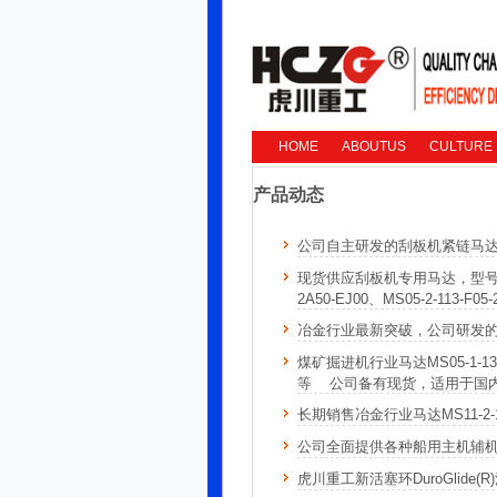
HOME
ABOUTUS
CULTURE
产品动态
公司自主研发的刮板机紧链马
现货供应刮板机专用马达，型号MS05-0-11
2A50-EJ00、MS05-2-1
冶金行业最新突破，公司研发的液压
煤矿掘进机行业马达MS05-1-133-R05
等 公司备有现货，适用于国
长期销售冶金行业马达MS11-2-127-
公司全面提供各种船用主机辅机
虎川重工新活塞环DuroGlid