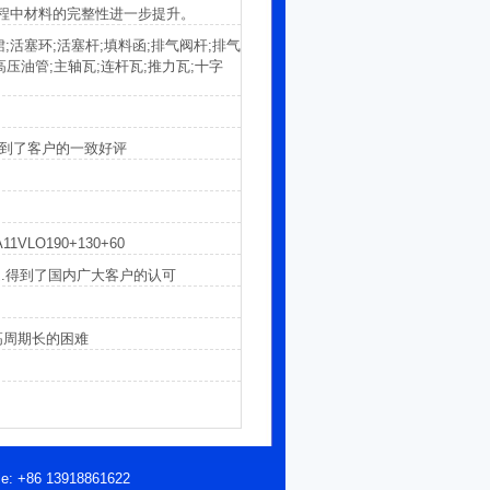
程中材料的完整性进一步提升。
;活塞环;活塞杆;填料函;排气阀杆;排气
压油管;主轴瓦;连杆瓦;推力瓦;十字
区.得到了客户的一致好评
VLO190+130+60
题.得到了国内广大客户的认可
高周期长的困难
le: +86 13918861622