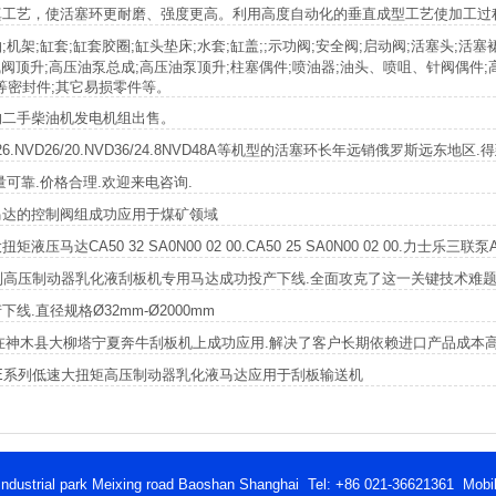
真工艺，使活塞环更耐磨、强度更高。利用高度自动化的垂直成型工艺使加工过
架;缸套;缸套胶圈;缸头垫床;水套;缸盖;;示功阀;安全阀;启动阀;活塞头;活塞裙
气阀顶升;高压油泵总成;高压油泵顶升;柱塞偶件;喷油器;油头、喷咀、针阀偶件;高
等密封件;其它易损零件等。
的二手柴油机发电机组出售。
D26.NVD26/20.NVD36/24.8NVD48A等机型的活塞环长年远销俄罗斯远东地
可靠.价格合理.欢迎来电咨询.
马达的控制阀组成功应用于煤矿领域
CA50 32 SA0N00 02 00.CA50 25 SA0N00 02 00.力士乐三联泵A11
系列高压制动器乳化液刮板机专用马达成功投产下线.全面攻克了这一关键技术难
.直径规格Ø32mm-Ø2000mm
液马达在神木县大柳塔宁夏奔牛刮板机上成功应用.解决了客户长期依赖进口产品成本
SE系列低速大扭矩高压制动器乳化液马达应用于刮板输送机
strial park Meixing road Baoshan Shanghai Tel: +86 021-36621361 Mobi