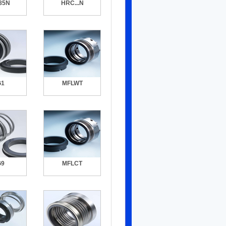
85N
HRC...N
G1
MFLWT
G9
MFLCT