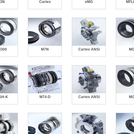
3N
Cartex
eMG
MFL
300
M7N
Cartex ANSI
M
SH-K
M74-D
Cartex ANSI
M