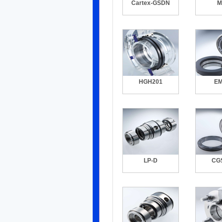
Cartex-GSDN
M
HGH201
EM
LP-D
CG